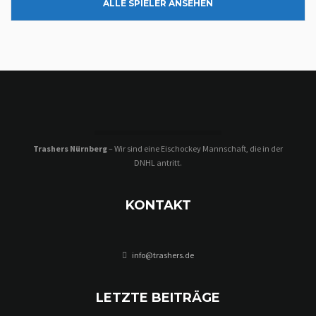
ALLE SPIELER ANSEHEN
Trashers Nürnberg
– Wir sind eine Eischockey Mannschaft, die in der
DNHL antritt.
KONTAKT
info@trashers.de
LETZTE BEITRÄGE