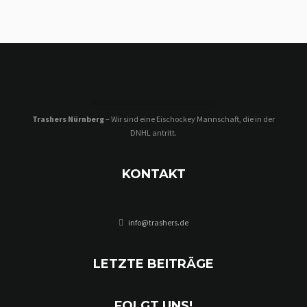
Trashers Nürnberg
– Wir sind eine Eischockey Mannschaft, die in der
DNHL antritt.
KONTAKT
info@trashers.de
LETZTE BEITRÄGE
FOLGT UNS!