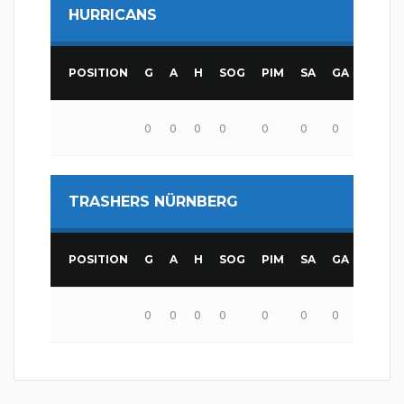
HURRICANS
POSITION
G
A
H
SOG
PIM
SA
GA
SV
0
0
0
0
0
0
0
0
TRASHERS NÜRNBERG
POSITION
G
A
H
SOG
PIM
SA
GA
SV
0
0
0
0
0
0
0
0