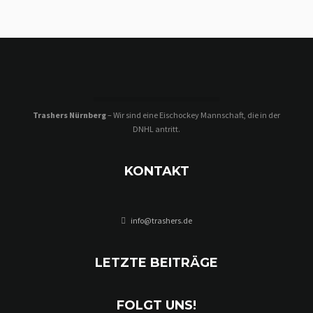
Trashers Nürnberg
– Wir sind eine Eischockey Mannschaft, die in der
DNHL antritt.
KONTAKT
info@trashers.de
LETZTE BEITRÄGE
FOLGT UNS!