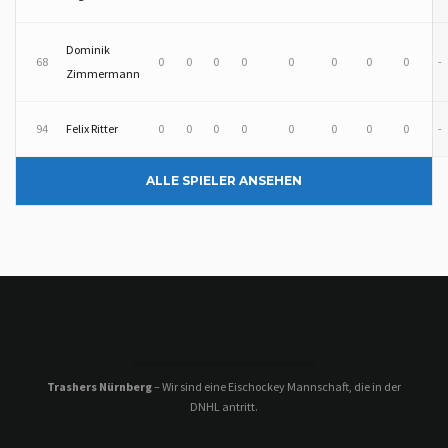
Dominik
68
0
0
0
0
0
0
0
0
-
Zimmermann
94
Felix Ritter
0
0
0
0
0
0
0
0
-
ALLE SPIELER ANSEHEN
Trashers Nürnberg
– Wir sind eine Eischockey Mannschaft, die in der
DNHL antritt.