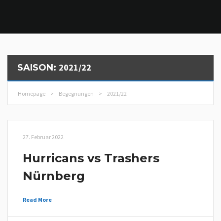
2021/22
SAISON:
Homepage
>
Begegnungen
>
2021/22
27. Februar 2022
Hurricans vs Trashers
Nürnberg
Read More