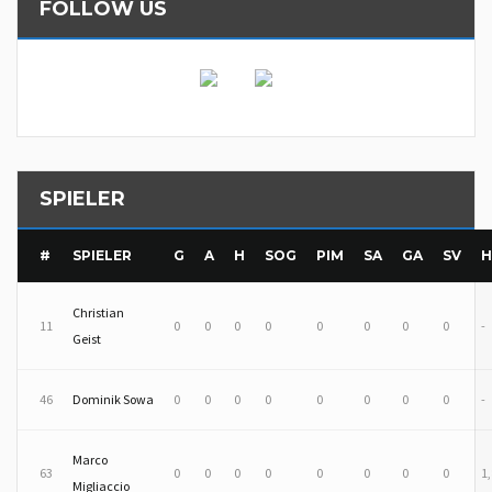
FOLLOW US
SPIELER
#
SPIELER
G
A
H
SOG
PIM
SA
GA
SV
H
Christian
11
0
0
0
0
0
0
0
0
-
Geist
46
Dominik Sowa
0
0
0
0
0
0
0
0
-
Marco
63
0
0
0
0
0
0
0
0
1
Migliaccio