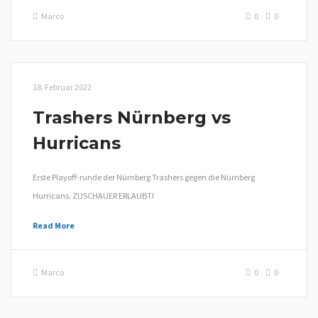
Marco
0
0
18. Februar 2022
Trashers Nürnberg vs
Hurricans
Erste Playoff-runde der Nürnberg Trashers gegen die Nürnberg
Hurricans. ZUSCHAUER ERLAUBT!
Read More
Marco
0
0