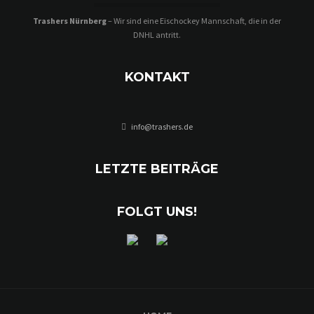
Trashers Nürnberg
– Wir sind eine Eischockey Mannschaft, die in der
DNHL antritt.
KONTAKT
info@trashers.de
LETZTE BEITRÄGE
FOLGT UNS!