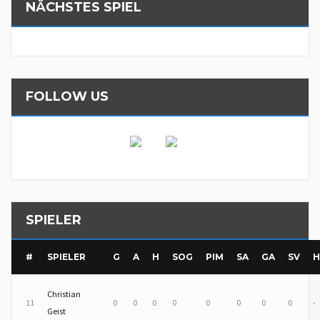
NÄCHSTES SPIEL
FOLLOW US
SPIELER
#
SPIELER
G
A
H
SOG
PIM
SA
GA
SV
H
Christian
11
0
0
0
0
0
0
0
0
-
Geist