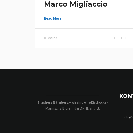
Marco Migliaccio
Read More
Marco
0
0
KON
Trashers Nürnberg
– Wir sind eine Eischockey
Mannschaft, die in der DNHL antritt.
info@