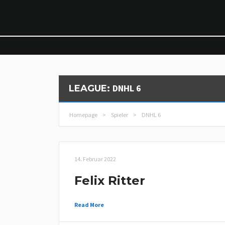
DNHL 6
LEAGUE:
Homepage
>
Spieler
>
DNHL 6
14. Februar 2022
Felix Ritter
Read More