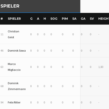
SPIELER
#
SPIELER
G
A
H
SOG
PIM
SA
GA
SV
HEIGH
Christian
11
0
0
0
0
0
0
0
0
-
Geist
46
Dominik Sowa
0
0
0
0
0
0
0
0
-
Marco
63
0
0
0
0
0
0
0
0
1,83
Migliaccio
Dominik
68
0
0
0
0
0
0
0
0
-
Zimmermann
94
Felix Ritter
0
0
0
0
0
0
0
0
-