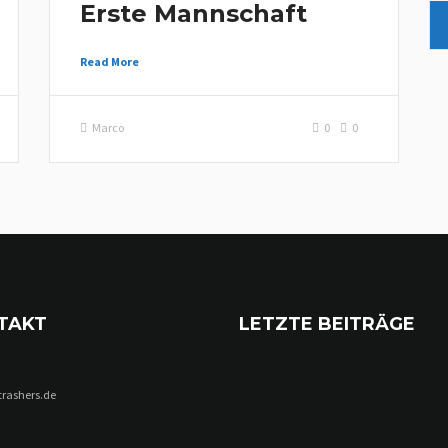
Erste Mannschaft
Read More
Marco
0
0
TAKT
LETZTE BEITRÄGE
trashers.de